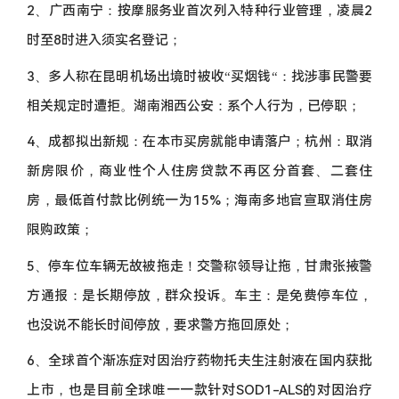
2、广西南宁：按摩服务业首次列入特种行业管理，凌晨2
时至8时进入须实名登记；
3、多人称在昆明机场出境时被收“买烟钱“：找涉事民警要
相关规定时遭拒。湖南湘西公安：系个人行为，已停职；
4、成都拟出新规：在本市买房就能申请落户；杭州：取消
新房限价，商业性个人住房贷款不再区分首套、二套住
房，最低首付款比例统一为15%；海南多地官宣取消住房
限购政策；
5、停车位车辆无故被拖走！交警称领导让拖，甘肃张掖警
方通报：是长期停放，群众投诉。车主：是免费停车位，
也没说不能长时间停放，要求警方拖回原处；
6、全球首个渐冻症对因治疗药物托夫生注射液在国内获批
上市，也是目前全球唯一一款针对SOD1-ALS的对因治疗