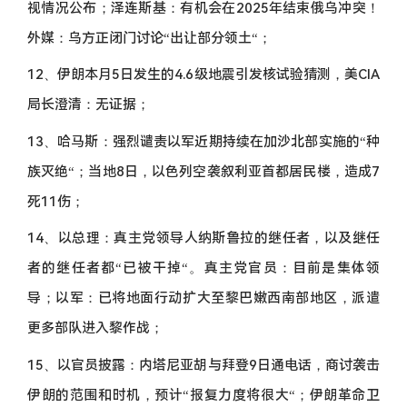
视情况公布；泽连斯基：有机会在2025年结束俄乌冲突！
外媒：乌方正闭门讨论“出让部分领土“；
12、伊朗本月5日发生的4.6级地震引发核试验猜测，美CIA
局长澄清：无证据；
13、哈马斯：强烈谴责以军近期持续在加沙北部实施的“种
族灭绝“；当地8日，以色列空袭叙利亚首都居民楼，造成7
死11伤；
14、以总理：真主党领导人纳斯鲁拉的继任者，以及继任
者的继任者都“已被干掉“。真主党官员：目前是集体领
导；以军：已将地面行动扩大至黎巴嫩西南部地区，派遣
更多部队进入黎作战；
15、以官员披露：内塔尼亚胡与拜登9日通电话，商讨袭击
伊朗的范围和时机，预计“报复力度将很大“；伊朗革命卫