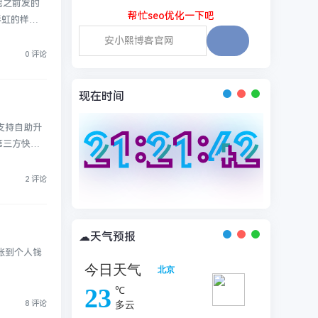
我之前发的
帮忙seo优化一下吧
彩虹的样式
0 评论
现在时间
支持自助升
21:21:43
21:21:43
21:21:43
21:21:43
第三方快捷
2 评论
☁天气预报
账到个人钱
8 评论