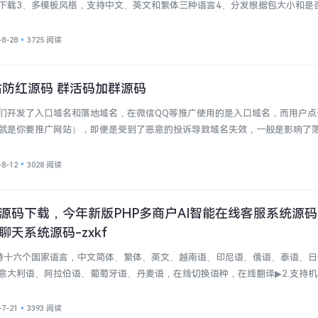
下载3、多模板风格，支持中文、英文和繁体三种语言4、分发根据包大小和是
-8-28
3725 阅读
站防红源码 群活码加群源码
们开发了入口域名和落地域名，在微信QQ等推广使用的是入口域名，而用户点
就是你要推广网站），即便是受到了恶意的投诉导致域名失效，一般是影响了
-8-12
3028 阅读
源码下载，今年新版PHP多商户AI智能在线客服系统源码
天系统源码-zxkf
支持十六个国家语言，中文简体、繁体、英文、越南语、印尼语、俄语、泰语、
意大利语、阿拉伯语、葡萄牙语、丹麦语，在线切换语种，在线翻译▶2.支持
-7-21
3393 阅读