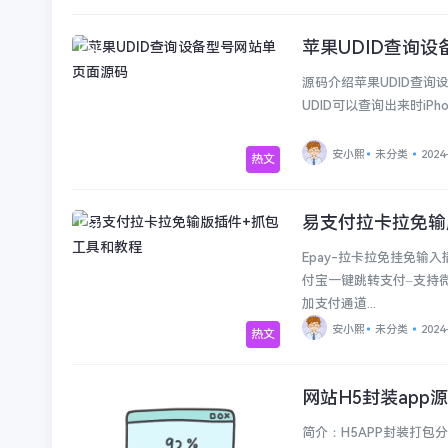
苹果UDID查询
未分类
源码介绍苹果UDID查
UDID可以查询出来时iPh
安小熙
未分类
2024
热文
易支付拉卡拉免输
未分类
Epay-拉卡拉免挂免输
付宝一键跳转支付–支持
加支付通道...
安小熙
未分类
2024
热文
网站H5封装app
未分类
简介：H5APP封装打