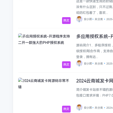
这是一款快速生成防封链
没有什么区别，只不过我
给防红包着了，喜欢...
安小熙
未分类
2025
热文
多应用授权系统-
未分类
源码简介1、多程序授权
级授权商|合作商，支持
登录，拥有远...
安小熙
未分类
2025
热文
2024云商城发卡
未分类
简介做发卡站很不错的源
包接口需求环境：PHP7.0-
安小熙
未分类
2024
热文