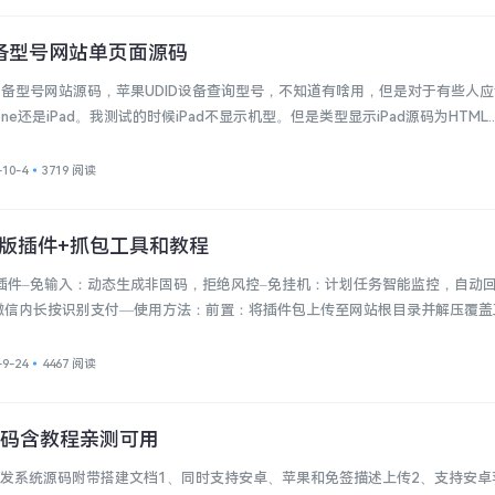
设备型号网站单页面源码
询设备型号网站源码，苹果UDID设备查询型号，不知道有啥用，但是对于有些人
one还是iPad。我测试的时候iPad不显示机型。但是类型显示iPad源码为HTML..
-10-4
3719 阅读
版插件+抓包工具和教程
入插件–免输入：动态生成非固码，拒绝风控–免挂机：计划任务智能监控，自动
微信内长按识别支付—使用方法：前置：将插件包上传至网站根目录并解压覆盖
-9-24
4467 阅读
源码含教程亲测可用
包分发系统源码附带搭建文档1、同时支持安卓、苹果和免签描述上传2、支持安