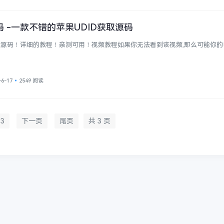
码 -一款不错的苹果UDID获取源码
获取源码！详细的教程！亲测可用！视频教程如果你无法看到该视频,那么可能你
-6-17
2549 阅读
3
下一页
尾页
共 3 页