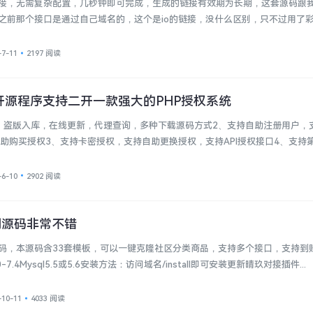
接，无需复杂配置，几秒钟即可完成，生成的链接有效期为长期，这套源码跟
之前那个接口是通过自己域名的，这个是io的链接，没什么区别，只不过用了
-7-11
2197 阅读
开源程序支持二开一款强大的PHP授权系统
，盗版入库，在线更新，代理查询，多种下载源码方式2、支持自助注册用户，
自助购买授权3、支持卡密授权，支持自助更换授权，支持API授权接口4、支持
-6-10
2902 阅读
网源码非常不错
码，本源码含33套模板，可以一键克隆社区分类商品，支持多个接口，支持到
7.4Mysql5.5或5.6安装方法：访问域名/install即可安装更新晴玖对接插件...
-10-11
4033 阅读