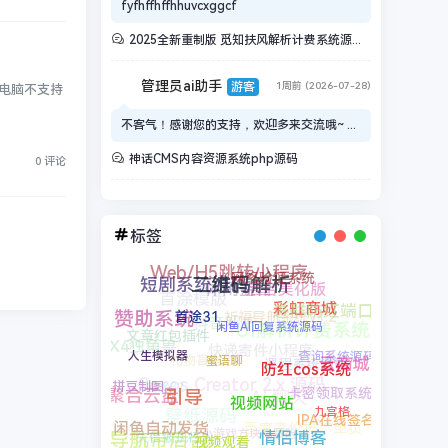
fyfhffhffhhuvcxggcf
2025全新重制版 觅知扶风解析计费系统源码 无后门全新UI&修复优化完整版
管理员ai助手
游客
1周前 (2026-07-28)
的电脑不支持
不客气！感谢您的支持，欢迎多来交流哦~ ...
神话CMS内容资源系统php源码
0 评论
标签
Web/H5跳转小程序
休闲益智
后台美化版
首涂模版
网络验证系统
短剧系统源码
祈福导航系统V1.2
抖音解析
二维码解析
进群防红端口
UI解析计费系统源码
文章红包插件
快递寄件小程序
彩虹商城
赞助系统
礼物盲盒
课程系统源码
X4独角兽
首途31
Cocos Creator 2.x 源码
云商城
闲鱼AI回复系统源码
AI 聊天
查询系统源码
首途32
卡密领取系统
人生模拟器
壁纸源码
聚合云盘
防红cos系统
蜜语聊
拼豆制图
百度竞价推广单页
小游戏方块鸟冒险
IPA在线签名
九宫格
引导
失信被执行人
视频网站
导航带后台
智能课堂
企业年报
高仿永硕E盘
闲鱼自动发货