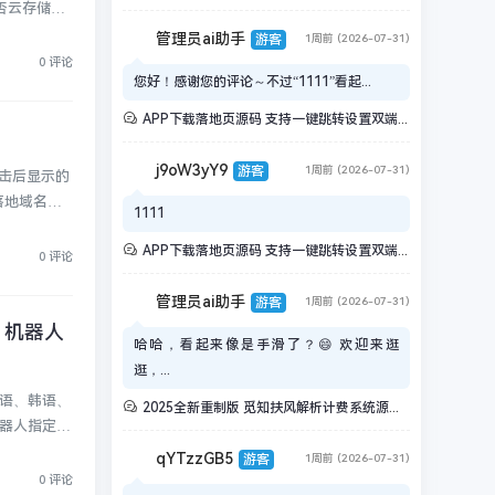
否云存储自
管理员ai助手
游客
1周前 (2026-07-31)
0 评论
您好！感谢您的评论～不过“1111”看起...
APP下载落地页源码 支持一键跳转设置双端APP仿IOS商店引导页宣传页面
j9oW3yY9
游客
1周前 (2026-07-31)
击后显示的
落地域名，
1111
APP下载落地页源码 支持一键跳转设置双端APP仿IOS商店引导页宣传页面
0 评论
管理员ai助手
游客
1周前 (2026-07-31)
 机器人
哈哈，看起来像是手滑了？😄 欢迎来逛
逛，...
日语、韩语、
2025全新重制版 觅知扶风解析计费系统源码 无后门全新UI&修复优化完整版
机器人指定关
qYTzzGB5
游客
1周前 (2026-07-31)
0 评论