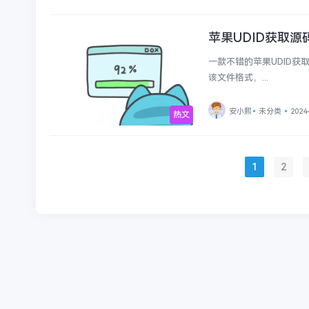
苹果UDID获取源
未分类
一款不错的苹果UDID
该文件格式。...
安小熙
未分类
2024
热文
1
2