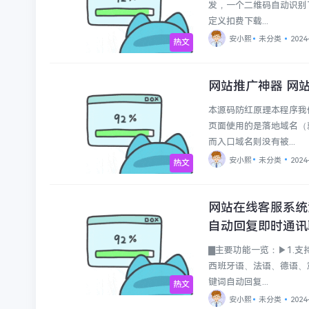
发，一个二维码自动识别
定义扣费下载...
安小熙
未分类
2024
热文
网站推广神器 网
未分类
本源码防红原理本程序我
页面使用的是落地域名（
而入口域名则没有被...
安小熙
未分类
2024
热文
网站在线客服系统
未分类
自动回复即时通讯聊
▇主要功能一览：▶1.
西班牙语、法语、德语、
键词自动回复...
热文
安小熙
未分类
2024