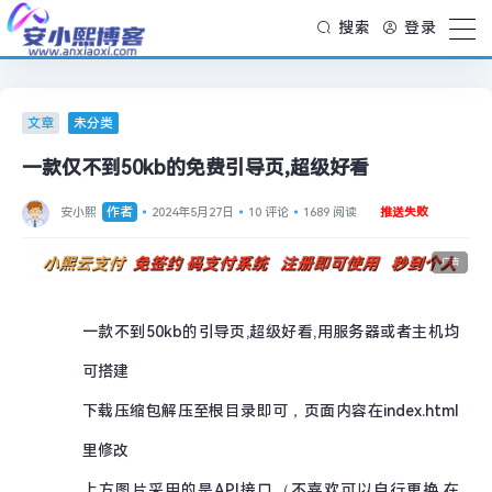
搜索
登录
文章
未分类
一款仅不到50kb的免费引导页,超级好看
作者
安小熙
2024年5月27日
10 评论
1689 阅读
推送失败
广告
一款不到50kb的引导页,超级好看,用服务器或者主机均
可搭建
下载压缩包解压至根目录即可，页面内容在index.html
里修改
上方图片采用的是API接口（不喜欢可以自行更换,在