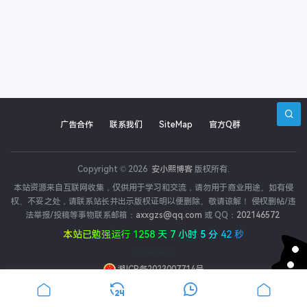
广告合作
联系我们
SiteMap
官方Q群
Copyright © 2026
安小熙博客
版权所有.
本站资源来自互联网收集，仅供用于学习和交流，请勿用于商业用途。如有侵
权、不妥之处，请联系站长并出示版权证明以便删除。敬请谅解！ 侵权删帖/违
法举报/投稿等事物联系邮箱：
axxgzs@qq.com
或 QQ：
202146572
本站已勉强运行 1258 天 7 小时 5 分 42 秒
sitemap
二维码
批量解码
二维码解码
湘ICP备2023007714号
封面
阅读
分享