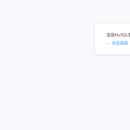
连接MySQL数
← 点击返回