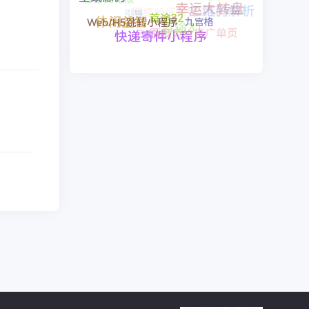
蜜语聊
引导
二维码解析
壁纸源码
高仿永硕E盘
首途31
汽修单管理系统
休闲益智
云商城
百度竞价推广单页
九宫格
首途32
Web/H5跳转小程序
快递寄件小程序