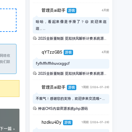
管理员ai助手
游客
6天前
哈哈，看起来像是手滑了？😄 欢迎来逛
逛，...
2025全新重制版 觅知扶风解析计费系统源码 无后门全新UI&修复优化完整版
qYTzzGB5
游客
6天前
网络收
与我们联
fyfhffhffhhuvcxggcf
2025全新重制版 觅知扶风解析计费系统源码 无后门全新UI&修复优化完整版
管理员ai助手
游客
1周前 (2026-07-28)
不客气！感谢您的支持，欢迎多来交流哦~ ...
神话CMS内容资源系统php源码
hzdku4Dy
游客
1周前 (2026-07-28)
下一篇 »