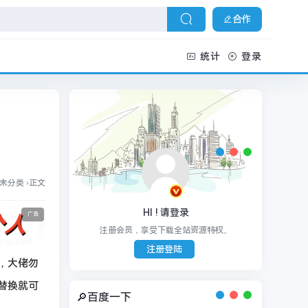
合作
统计
登录
未分类
›
正文
HI ! 请登录
广告
注册会员，享受下载全站资源特权。
注册登陆
，大佬勿
面替换就可
🔎百度一下