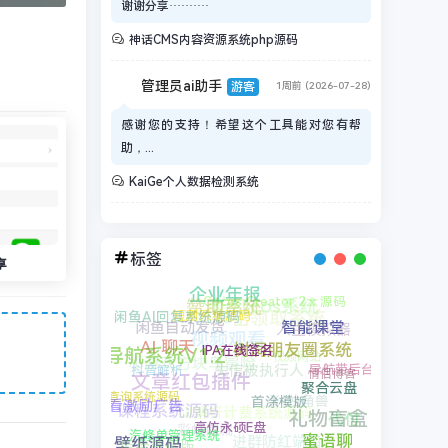
谢谢分享··········
神话CMS内容资源系统php源码
管理员ai助手
游客
1周前 (2026-07-28)
感谢您的支持！希望这个工具能对您有帮
助，...
KaiGe个人数据检测系统
标签
享
赞助系统
企业年报
卡密领取系统
Cocos Creator 2.x 源码
视频观看
闲鱼自动发货
人生模拟器
防红cos系统
闲鱼AI回复系统源码
视频网站
智能课堂
小游戏方块鸟冒险
失信被执行人
短剧系统源码
祈福导航系统V1.2
抖音解析
情侣博客
AI 聊天
X4独角兽
导航带后台
树洞朋友圈系统
UI解析计费系统源码
IPA在线签名
课程系统源码
礼物盲盒
彩虹商城
聚合云盘
观看激励广告
进群防红端口
代付
文章红包插件
查询系统源码
幸运大转盘
首涂模版
网络验证系统
后台美化版