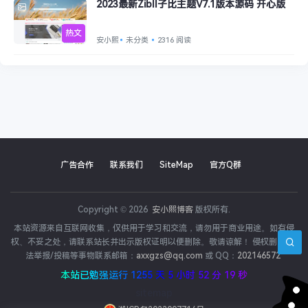
2023最新Zibll子比主题V7.1版本源码 开心版
热文
安小熙
未分类
2316 阅读
广告合作
联系我们
SiteMap
官方Q群
Copyright © 2026
安小熙博客
版权所有.
本站资源来自互联网收集，仅供用于学习和交流，请勿用于商业用途。如有侵
权、不妥之处，请联系站长并出示版权证明以便删除。敬请谅解！ 侵权删帖/违
法举报/投稿等事物联系邮箱：
axxgzs@qq.com
或 QQ：
202146572
本站已勉强运行 1255 天 5 小时 52 分 19 秒
sitemap